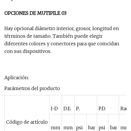
OPCIONES DE MUTIPILE 03
Hay opcional diámetro interior, grosor, longitud en
términos de tamaño. También puede elegir
diferentes colores y conectores para que coincidan
con sus dispositivos.
Aplicación:
Parámetros del producto
I-D
D.E.
P..
P.D.
Radi
Código de artículo
mm
mm
psi
bar
psi
bar
mm