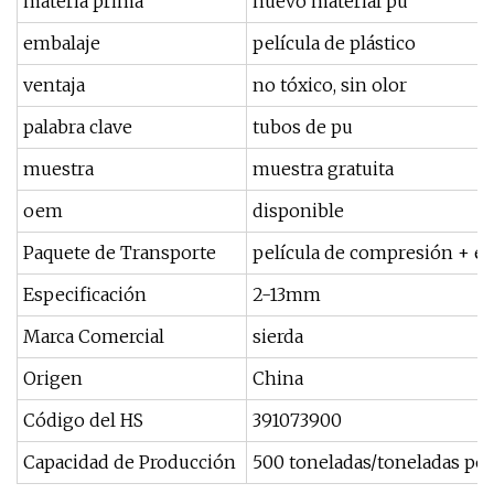
materia prima
nuevo material pu
embalaje
película de plástico
ventaja
no tóxico, sin olor
palabra clave
tubos de pu
muestra
muestra gratuita
oem
disponible
Paquete de Transporte
película de compresión + et
Especificación
2-13mm
Marca Comercial
sierda
Origen
China
Código del HS
391073900
Capacidad de Producción
500 toneladas/toneladas po