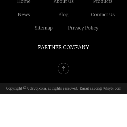
Home
About Us
Products
News
Blog
Contact Us
Sitemap
Privacy Policy
PARTNER COMPANY
Copyright © 9dsybj.com, all rights reserved. Email:
aaron@9dsybj.com